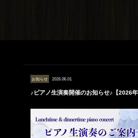
検
ュ
ュ
ト
索
ー
ー
ラ
プ
ン
ラ
館
ン
内
一
施
覧
設
予
ア
約
ク
変
セ
更・
ス
確
お知らせ
2026.06.01
新
認
着
♪ピアノ生演奏開催のお知らせ♪【2026年
取
情
消
報
し
キ
ャ
ン
セ
ル