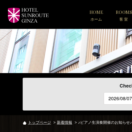
HOME
ROOM
ホーム
客 室
TEL
TEL
HOME
宿
ア
ア
泊
ク
ク
予
セ
セ
約・
ス
ス
プ
ラ
Check
宿
宿
ン
泊
泊
一
予
予
覧
約
約
客
室
空
メ
メ
レ
トップページ
>
新着情報
> ♪ピアノ生演奏開催のお知らせ♪【
室
ニ
ニ
ス