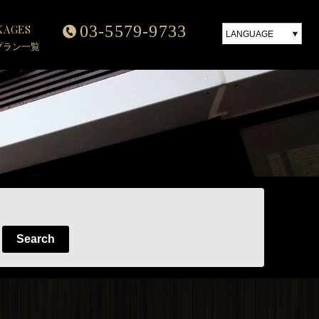
English
KAGES
03-5579-9733
中文繁体字
LANGUAGE
プラン一覧
日本語
中文簡体字
English
한국어
中文繁体字
中文簡体字
한국어
Search